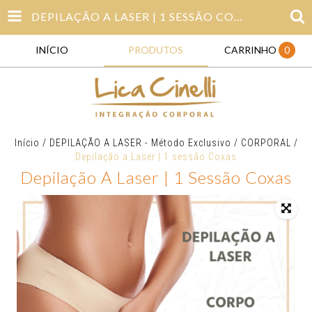
DEPILAÇÃO A LASER | 1 SESSÃO COXAS
INÍCIO
PRODUTOS
CARRINHO
0
Início
/
DEPILAÇÃO A LASER - Método Exclusivo
/
CORPORAL
/
Depilação a Laser | 1 sessão Coxas
Depilação A Laser | 1 Sessão Coxas