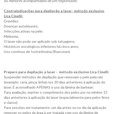
ou menores acompanhados de um responsável;
Contraindicações para depilação a laser- método exclusivo
Lica Cinelli:
Gravidez;
Doenças autoimunes;
Infecções ativas na pele;
Melasma;
O laser não pode ser aplicado sob tatuagens;
Históricos oncológicos inferiores há cinco anos;
Uso contínuo de Isotretinoína (Roacutan).
Preparo para depilação a laser - método exclusivo Lica Cinelli:
Suspender métodos de depilação que removam o pelo pela raiz
(exemplo: cera, pinça, linha) nos 30 dias anteriores à aplicação do
laser. É aconselhado APENAS o uso da lâmina de barbear;
Para avaliação, manter o comprimento dos pelos por no mínimo 15
dias anteriores à aplicação do laser (especialmente para pelos finos
e claros);
Para sessões em tratamento: um dia antes ou no dia da aplicação
remover os pelos da área à ser tratada com uso da lâmina de