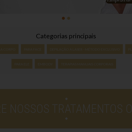
Categorias principais
RA CORPO
PARA FACE
DEPILAÇÃO A LASER - MÉTODO EXCLUSIVO
P
PARA ELE
EMBODY
TERAPIAS MANUAIS CORPORAIS
E NOSSOS TRATAMENTOS ON