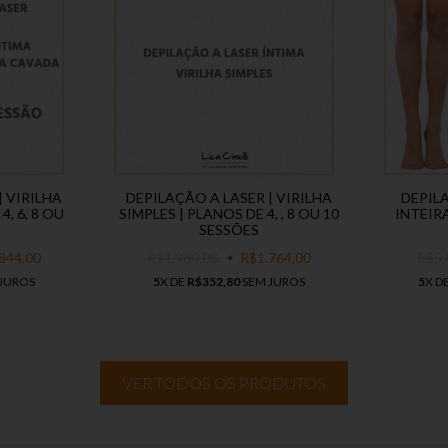
| VIRILHA
DEPILAÇÃO A LASER | VIRILHA
DEPIL
, 6, 8 OU
SIMPLES | PLANOS DE 4, , 8 OU 10
INTEIRA
SESSÕES
844,00
R$1.960,00
R$1.764,00
R$5.
JUROS
5
X DE
R$352,80
SEM JUROS
5
X D
VER TODOS OS PRODUTOS