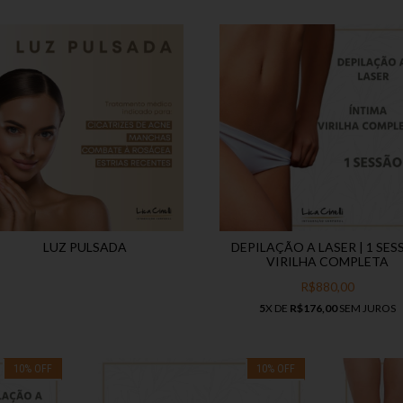
LUZ PULSADA
DEPILAÇÃO A LASER | 1 SE
VIRILHA COMPLETA
R$880,00
5
X DE
R$176,00
SEM JUROS
10
%
OFF
10
%
OFF