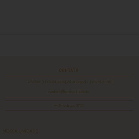
CONTATO
Tel. Fixo: (11) 3034-3320 | Whats app: (11) 93288-5070
contato@licacinelli.com.br
Av. Rebouças, 3753
NOSSA UNIDADE