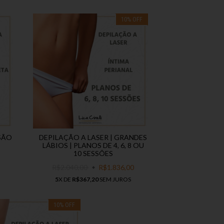
10
%
OFF
SSÃO
DEPILAÇÃO A LASER | GRANDES
LÁBIOS | PLANOS DE 4, 6, 8 OU
10 SESSÕES
R$2.040,00
R$1.836,00
5
X DE
R$367,20
SEM JUROS
10
%
OFF