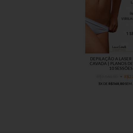
DEPILAÇÃO A LASER 
CAVADA | PLANOS DE 4
10 SESSÕES
R$3.160,00
R$2.
5
X DE
R$568,80
SEM 