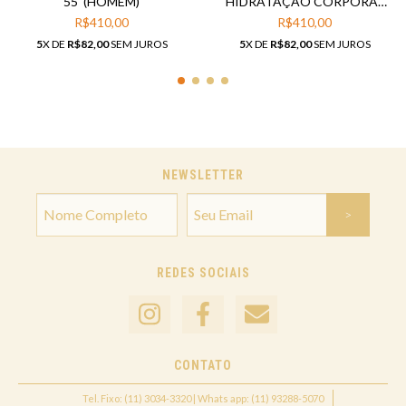
55' (HOMEM)
HIDRATAÇÃO CORPORAL
75'
R$410,00
R$410,00
5
X DE
R$82,00
SEM JUROS
5
X DE
R$82,00
SEM JUROS
NEWSLETTER
REDES SOCIAIS
CONTATO
Tel. Fixo: (11) 3034-3320 | Whats app: (11) 93288-5070