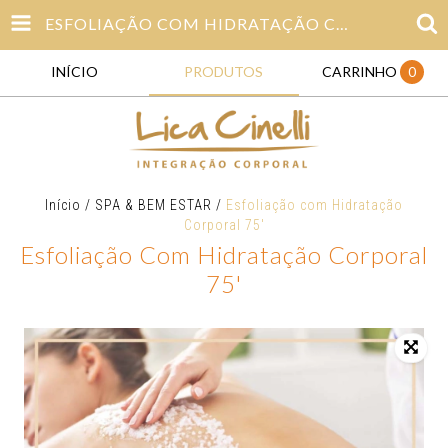
ESFOLIAÇÃO COM HIDRATAÇÃO CORPORAL 75'
INÍCIO
PRODUTOS
CARRINHO
0
Início
/
SPA & BEM ESTAR
/
Esfoliação com Hidratação
Corporal 75'
Esfoliação Com Hidratação Corporal
75'