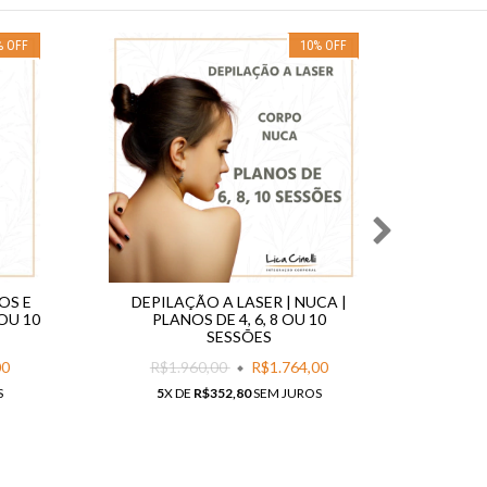
%
OFF
10
%
OFF
OS E
DEPILAÇÃO A LASER | NUCA |
D
 OU 10
PLANOS DE 4, 6, 8 OU 10
ANTEB
SESSÕES
00
R$1.960,00
R$1.764,00
R$
S
5
X DE
R$352,80
SEM JUROS
5