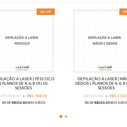
10
%
OFF
10
ILAÇÃO A LASER | PESCOÇO
DEPILAÇÃO A LASER | MÃ
| PLANOS DE 4, 6, 8 OU 10
DEDOS | PLANOS DE 4, 6, 8
SESSÕES
SESSÕES
R$1.960,00
R$1.764,00
R$1.240,00
R$1.116,
5
X DE
R$352,80
SEM JUROS
5
X DE
R$223,20
SEM JURO