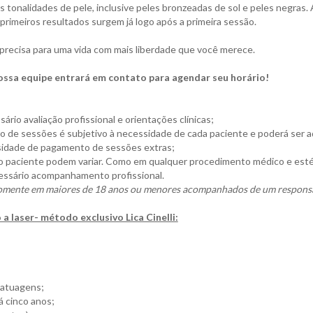
s tonalidades de pele, inclusive peles bronzeadas de sol e peles negras.
primeiros resultados surgem já logo após a primeira sessão.
precisa para uma vida com mais liberdade que você merece.
ssa equipe entrará em contato para agendar seu horário!
ário avaliação profissional e orientações clínicas;
o de sessões é subjetivo à necessidade de cada paciente e poderá ser a
sidade de pagamento de sessões extras;
do paciente podem variar. Como em qualquer procedimento médico e estét
essário acompanhamento profissional.
somente em maiores de 18 anos ou menores acompanhados de um respons
a laser- método exclusivo Lica Cinelli:
tatuagens;
á cinco anos;