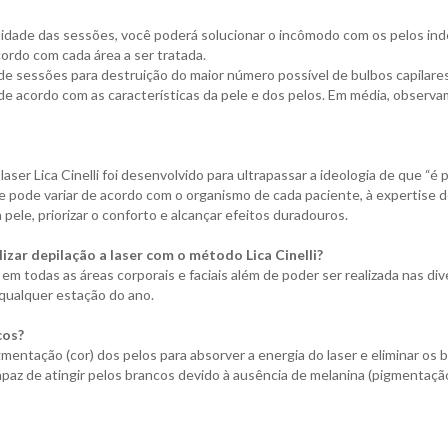
ilidade das sessões, você poderá solucionar o incômodo com os pelos i
ordo com cada área a ser tratada.
 de sessões para destruição do maior número possível de bulbos capilar
e acordo com as características da pele e dos pelos. Em média, observa
ser Lica Cinelli foi desenvolvido para ultrapassar a ideologia de que “é p
 pode variar de acordo com o organismo de cada paciente, à expertise d
 pele, priorizar o conforto e alcançar efeitos duradouros.
izar depilação a laser com o método Lica Cinelli?
 em todas as áreas corporais e faciais além de poder ser realizada nas div
qualquer estação do ano.
cos?
tação (cor) dos pelos para absorver a energia do laser e eliminar os bu
apaz de atingir pelos brancos devido à ausência de melanina (pigmentação