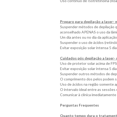
Uso contínuo de Isotretinoína (Roa
Preparo para depilação a laser- m
Suspender métodos de depilação que 
aconselhado APENAS o uso da lâmi
Um dia antes ou no dia da aplicação
Suspender o uso de ácidos (retinóico
Evitar exposição solar intensa 5 d
Cuidados pós depilação a laser- 
Uso de protetor solar acima de FPS
Evitar exposição solar intensa 5 di
Suspender outros métodos de depila
O comprimento dos pelos podem se
Uso de ácidos na região somente ap
O intervalo ideal entre as sessões 
Comunicar à clínica imediatamente
Perguntas Frequentes
Quanto tempo dura o tratamen