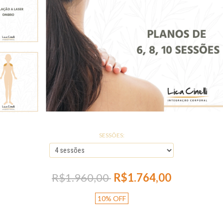
SESSÕES:
R$1.960,00
R$1.764,00
10
%
OFF