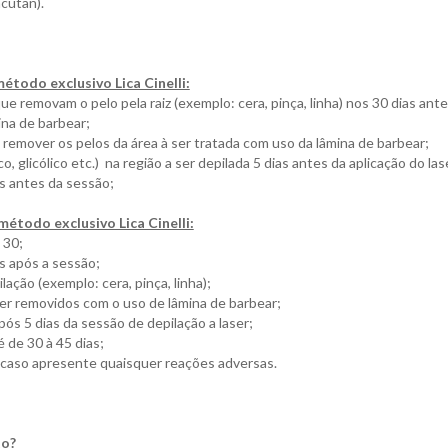
cutan).
étodo exclusivo Lica Cinelli:
removam o pelo pela raiz (exemplo: cera, pinça, linha) nos 30 dias anteri
na de barbear;
 remover os pelos da área à ser tratada com uso da lâmina de barbear;
, glicólico etc.) na região a ser depilada 5 dias antes da aplicação do las
ias antes da sessão;
método exclusivo Lica Cinelli:
 30;
as após a sessão;
ção (exemplo: cera, pinça, linha);
r removidos com o uso de lâmina de barbear;
ós 5 dias da sessão de depilação a laser;
é de 30 à 45 dias;
 caso apresente quaisquer reações adversas.
to?