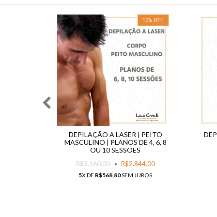
10
%
OFF
10
%
OFF
ORELHAS
DEPILAÇÃO A LASER | PEITO
DEP
OU 10
MASCULINO | PLANOS DE 4, 6, 8
OU 10 SESSÕES
6,00
R$3.160,00
R$2.844,00
UROS
5
X DE
R$568,80
SEM JUROS