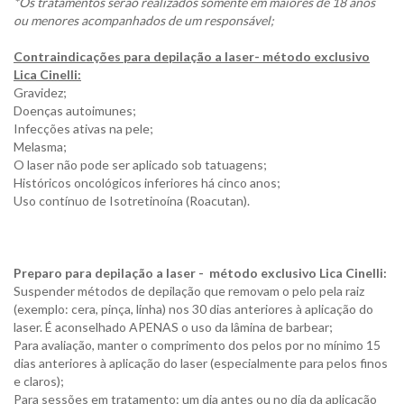
*Os tratamentos serão realizados somente em maiores de 18 anos
ou menores acompanhados de um responsável;
Contraindicações para depilação a laser- método exclusivo
Lica Cinelli:
Gravidez;
Doenças autoimunes;
Infecções ativas na pele;
Melasma;
O laser não pode ser aplicado sob tatuagens;
Históricos oncológicos inferiores há cinco anos;
Uso contínuo de Isotretinoína (Roacutan).
Preparo para depilação a laser - método exclusivo Lica Cinelli:
Suspender métodos de depilação que removam o pelo pela raiz
(exemplo: cera, pinça, linha) nos 30 dias anteriores à aplicação do
laser. É aconselhado APENAS o uso da lâmina de barbear;
Para avaliação, manter o comprimento dos pelos por no mínimo 15
dias anteriores à aplicação do laser (especialmente para pelos finos
e claros);
Para sessões em tratamento: um dia antes ou no dia da aplicação